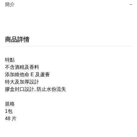
簡介
−
商品詳情
特點
​不含酒精及香料
添加維他命 E 及蘆薈
特大及加厚設計
膠盒封口設計, 防止水份流失
規格
1包
48 片