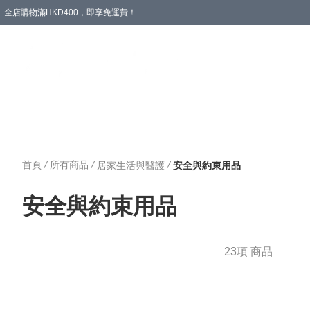
全店購物滿HKD400，即享免運費！
愛心專區
輪椅與助行
浴室輔助
飲食與營養
失禁護理
首頁
/
所有商品
/
/
居家生活與醫護
安全與約束用品
安全與約束用品
23項 商品