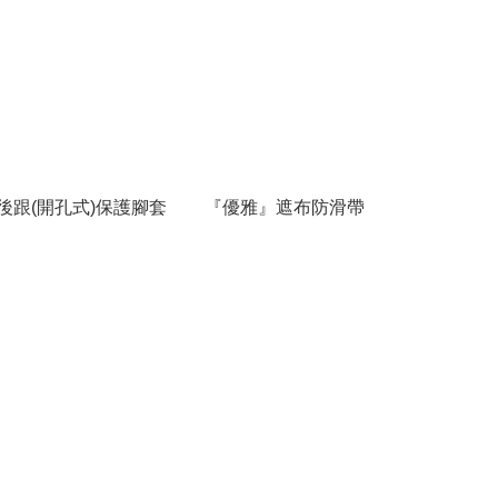
後跟(開孔式)保護腳套
『優雅』遮布防滑帶