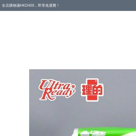
全店購物滿HKD400，即享免運費！
愛心專區
輪椅與助行
浴室輔助
飲食與營養
失禁護理