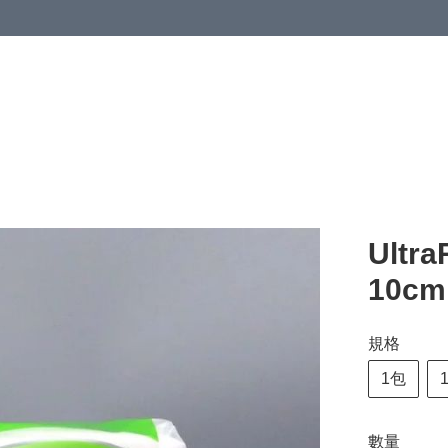
清潔與衞生
醫療器械
居家生活與醫護
運動與肌肉鍛鍊
Ultr
10cm
規格
1包
數量