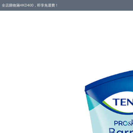
全店購物滿HKD400，即享免運費！
愛心專區
輪椅與助行
浴室輔助
飲食與營養
失禁護理