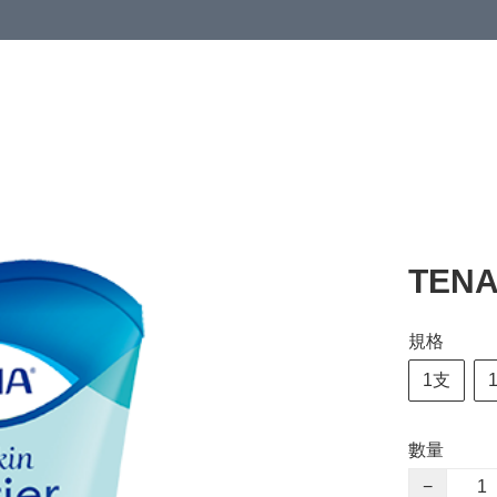
清潔與衞生
醫療器械
居家生活與醫護
運動與肌肉鍛鍊
TEN
規格
1支
數量
−