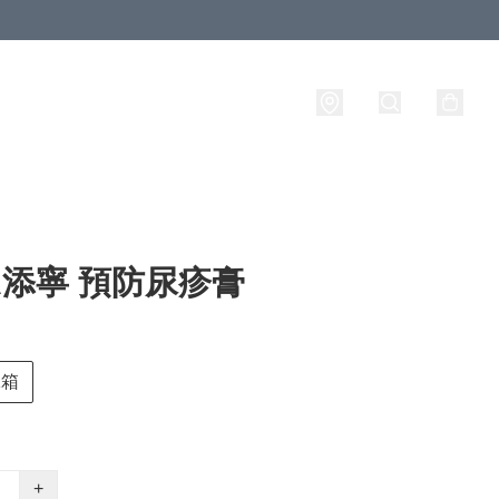
A添寧 預防尿疹膏
1箱
+