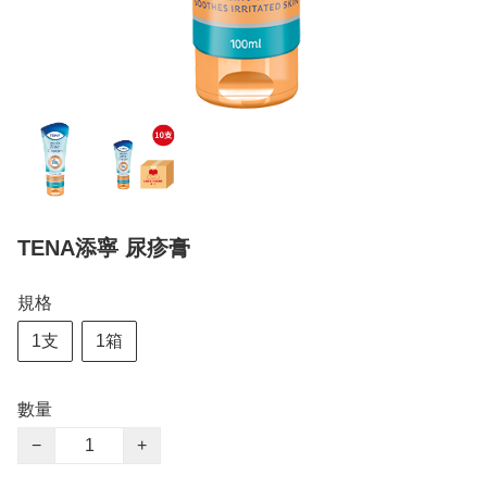
TENA添寧 尿疹膏
規格
1支
1箱
數量
−
+