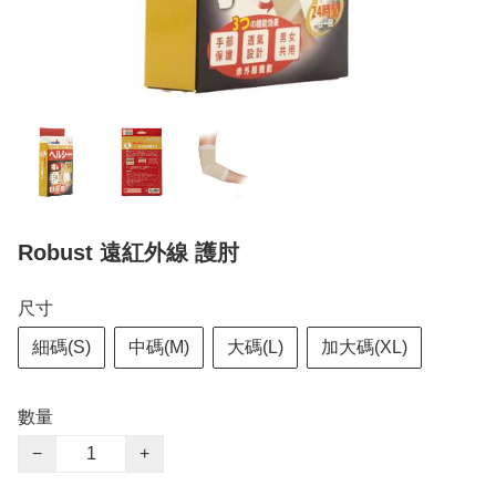
Robust 遠紅外線 護肘
尺寸
細碼(S)
中碼(M)
大碼(L)
加大碼(XL)
數量
−
+