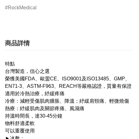
RockMedical
商品詳情
特點
台灣製造，信心之選
榮獲美國FDA、歐盟CE、ISO9001及ISO13485、GMP、
EN71-3、ASTM-F963、REACH等嚴格認證，質量有保證
適用於冷熱治療，紓緩疼痛
冷療：減輕受傷肌肉腫脹、降溫；紓緩肩頸痛、輕微燒傷
熱療：紓緩肌肉及關節疼痛、風濕痛
持溫時間長，達30-45分鐘
物料舒適柔軟
可以重覆使用
►冰敷：