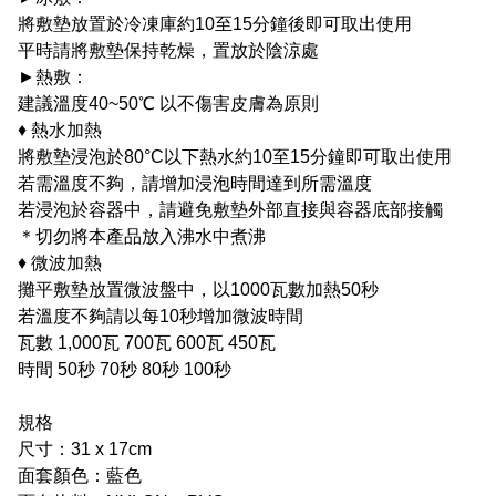
將敷墊放置於冷凍庫約10至15分鐘後即可取出使用
平時請將敷墊保持乾燥，置放於陰涼處
►熱敷：
建議溫度40~50℃ 以不傷害皮膚為原則
♦ 熱水加熱
將敷墊浸泡於80°C以下熱水約10至15分鐘即可取出使用
若需溫度不夠，請增加浸泡時間達到所需溫度
若浸泡於容器中，請避免敷墊外部直接與容器底部接觸
＊切勿將本產品放入沸水中煮沸
♦ 微波加熱
攤平敷墊放置微波盤中，以1000瓦數加熱50秒
若溫度不夠請以每10秒增加微波時間
瓦數 1,000瓦 700瓦 600瓦 450瓦
時間 50秒 70秒 80秒 100秒
規格
尺寸：31 x 17cm
面套顏色：藍色