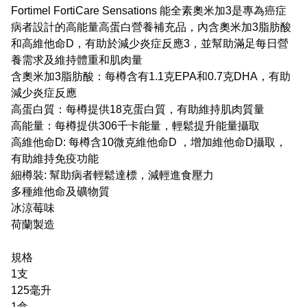
Fortimel FortiCare Sensations 能全素奧米加3是專為癌症
病者設計的高能量高蛋白營養補充品，內含奧米加3脂肪酸
和高維他命D，有助於減少炎症反應3，並幫助滿足每日營
養需求及維持體重和肌肉量
含奧米加3脂肪酸：每樽含有1.1克EPA和0.7克DHA，有助
減少炎症反應
高蛋白質：每樽提供18克蛋白質，有助維持肌肉質量
高能量：每樽提供306千卡能量，輕鬆提升能量攝取
高維他命D: 每樽含10微克維他命D ，增加維他命D攝取，
有助維持免疫功能
細樽裝: 幫助病者輕鬆達標，減輕進食壓力
多種維他命及礦物質
冰涼莓味
荷蘭製造
規格
1支
125毫升
1盒