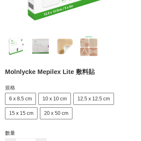
Molnlycke Mepilex Lite 敷料貼
規格
6 x 8.5 cm
10 x 10 cm
12.5 x 12.5 cm
15 x 15 cm
20 x 50 cm
數量