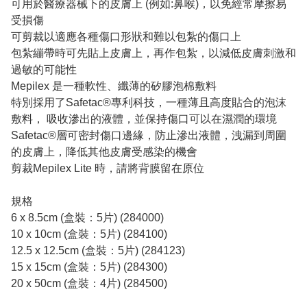
可用於醫療器械下的皮膚上 (例如:鼻喉)，以免經常摩擦易
受損傷
可剪裁以適應各種傷口形狀和難以包紮的傷口上
包紮繃帶時可先貼上皮膚上，再作包紮，以減低皮膚刺激和
過敏的可能性
Mepilex 是一種軟性、纖薄的矽膠泡棉敷料
特別採用了Safetac®專利科技，一種薄且高度貼合的泡沫
敷料， 吸收滲出的液體，並保持傷口可以在濕潤的環境
Safetac®層可密封傷口邊緣，防止滲出液體，洩漏到周圍
的皮膚上，降低其他皮膚受感染的機會
剪裁Mepilex Lite 時，請將背膜留在原位
規格
6 x 8.5cm (盒裝：5片) (284000)
10 x 10cm (盒裝：5片) (284100)
12.5 x 12.5cm (盒裝：5片) (284123)
15 x 15cm (盒裝：5片) (284300)
20 x 50cm (盒裝：4片) (284500)