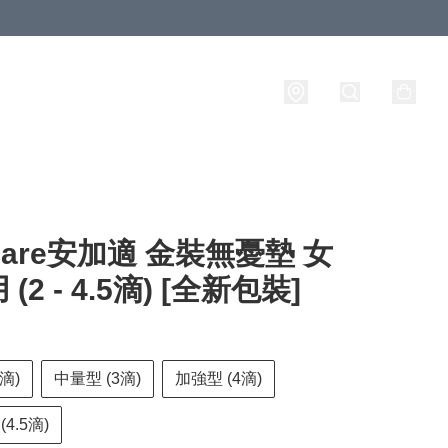
iCare安加適 金裝無憂墊 女
(2 - 4.5滴) [全新包裝]
滴)
中量型 (3滴)
加強型 (4滴)
4.5滴)