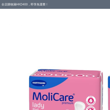
全店購物滿HKD400，即享免運費！
愛心專區
輪椅與助行
浴室輔助
飲食與營養
失禁護理