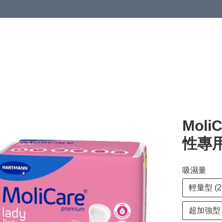
清潔與衞生
醫療器械
居家生活與醫護
運動與肌肉鍛鍊
Mol
性專用 
吸濕量
輕量型 (2
超加強型 (