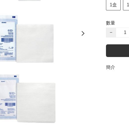
1盒
數量
−
簡介