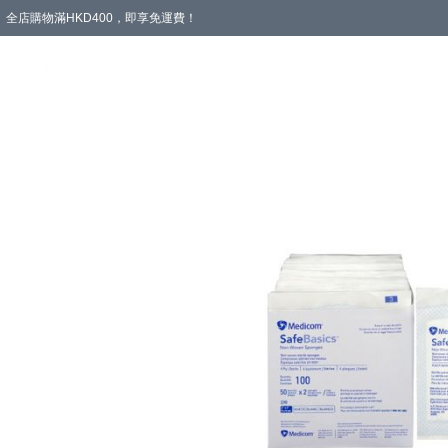
全店購物滿HKD400，即享免運費！
愛心專區
輪椅與助行
浴室輔助
飲食與營養
失禁護理