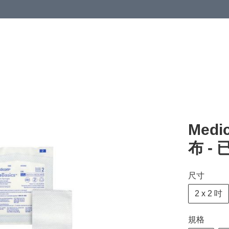
清潔與衞生
醫療器械
居家生活與醫護
運動與肌肉鍛鍊
Medi
布 -
尺寸
2 x 2 吋
規格