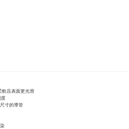
柔軟且表面更光滑
刻度
尺寸的導管
染