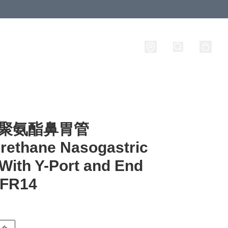
 聚氨酯鼻胃管
rethane Nasogastric
With Y-Port and End
 FR14