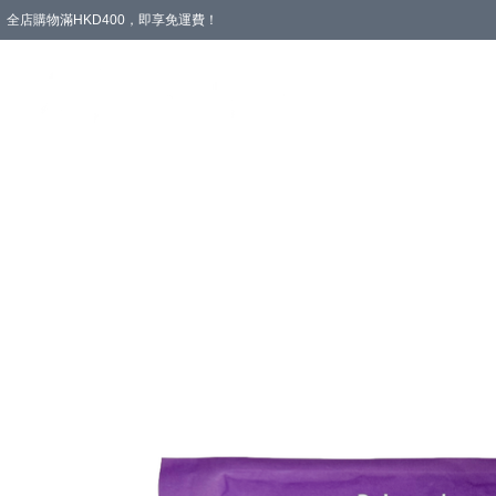
全店購物滿HKD400，即享免運費！
愛心專區
輪椅與助行
浴室輔助
飲食與營養
失禁護理