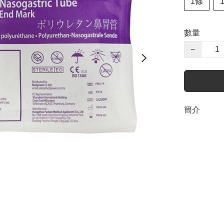
1條
數量
−
簡介