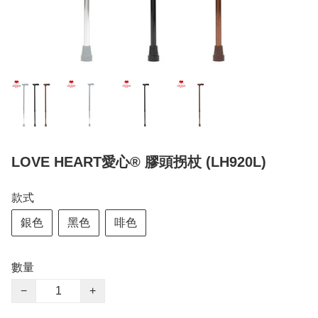
LOVE HEART愛心® 膠頭拐杖 (LH920L)
款式
銀色
黑色
啡色
數量
−
+