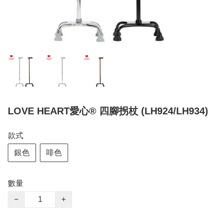
LOVE HEART愛心® 四腳拐杖 (LH924/LH934)
款式
銀色
啡色
數量
−
+