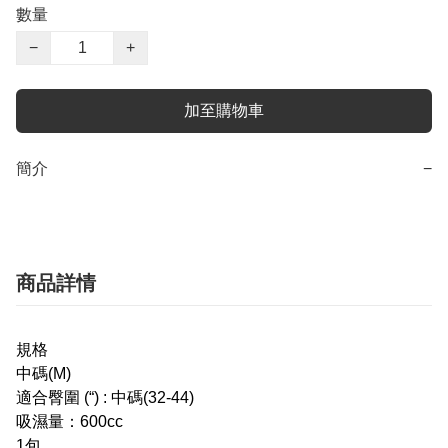
數量
−
+
加至購物車
簡介
−
商品詳情
規格
中碼(M)
適合臀圍 (“) : 中碼(32-44)
吸濕量：600cc
1包