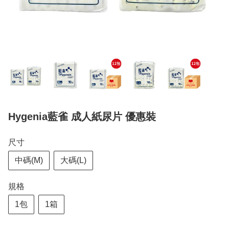
Hygenia藍雀 成人紙尿片 優惠裝
尺寸
中碼(M)
大碼(L)
規格
1包
1箱