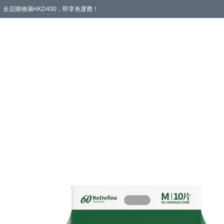
全店購物滿HKD400，即享免運費！
愛心專區
輪椅與助行
浴室輔助
飲食與營養
失禁護理