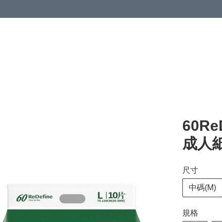
清潔與衞生
醫療器械
居家生活與醫護
運動與肌肉鍛鍊
60Re
成人
尺寸
中碼(M)
規格