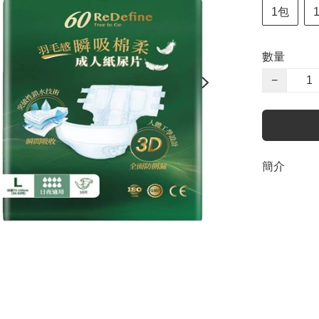
1包
數量
−
簡介