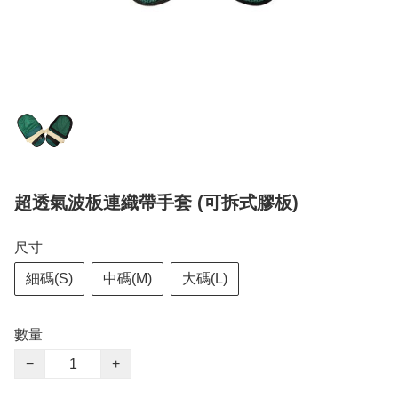
超透氣波板連織帶手套 (可拆式膠板)
尺寸
細碼(S)
中碼(M)
大碼(L)
數量
−
+