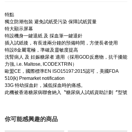
特點
獨立防潮包裝 避免試紙受污染 保障試紙質量
特大顯示屏幕
特設機身一鍵退紙 及 採血筆一鍵退針
插入試紙後，有長達兩分鐘的預備時間，方便長者使用
特設8⾦屬電極，準確及靈敏度提高
洗腎病人 及 妊娠糖尿者 適用（採用GOD反應物，抗干擾能
力強, i.e. Maltose, ICODEXTRIN）
歐盟CE，國際標準EN ISO15197:2015認可，美國FDA
510(k) Premarket notification
33G 特幼採血針，減低採血時的痛感。
此機被香港糖尿病聯會納入〝糖尿病人試紙資助計劃〞型號
你可能感興趣的商品