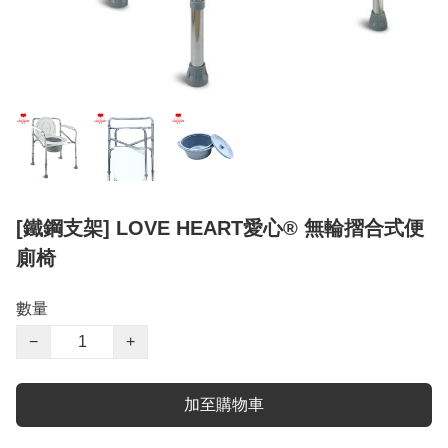
[鐵鋼支架] LOVE HEART愛心® 無輪摺合式便
廁椅
數量
−
+
加至購物車