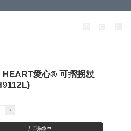
E HEART愛心® 可摺拐杖
H9112L)
+
加至購物車