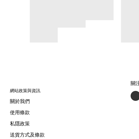
關
網站政策與資訊
關於我們
使用條款
私隱政策
送貨方式及條款