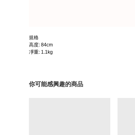
規格
高度: 84cm
凈重: 1.1kg
你可能感興趣的商品